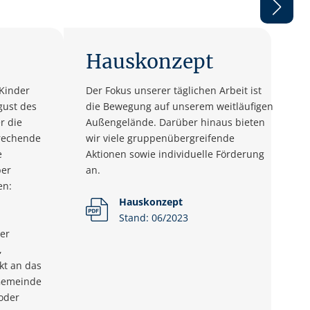
Hauskonzept
Kinder
Der Fokus unserer täglichen Arbeit ist
gust des
die Bewegung auf unserem weitläufigen
r die
Außengelände. Darüber hinaus bieten
rechende
wir viele gruppenübergreifende
e
Aktionen sowie individuelle Förderung
ber
an.
en:
Hauskonzept
Stand: 06/2023
der
,
kt an das
 Gemeinde
oder