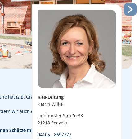
Kita-Leitung
e hat (z.B. Grasflächen, Sandkisten, gepflasterte Wege).
Katrin Wilke
dern wir auch die kognitiven Fähigkeiten und die
Lindhorster Straße 33
21218 Seevetal
t man Schätze mit sich herum, aus denen man später sein
04105 - 8697777