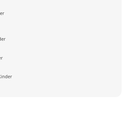
er
der
er
Kinder