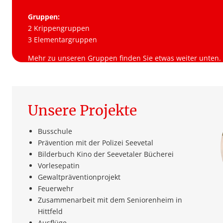
Gruppen:
2 Krippengruppen
3 Elementargruppen
Mehr zu unseren Gruppen finden Sie etwas weiter unten.
Unsere Projekte
Busschule
Prävention mit der Polizei Seevetal
Bilderbuch Kino der Seevetaler Bücherei
Vorlesepatin
Gewaltpräventionprojekt
Feuerwehr
Zusammenarbeit mit dem Seniorenheim in
Hittfeld
Ausflüge